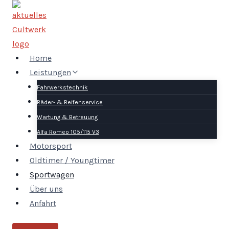
Zum
Inhalt
springen
Home
Leistungen
Fahrwerkstechnik
Räder- & Reifenservice
Wartung & Betreuung
Alfa Romeo 105/115 V3
Motorsport
Oldtimer / Youngtimer
Sportwagen
Über uns
Anfahrt